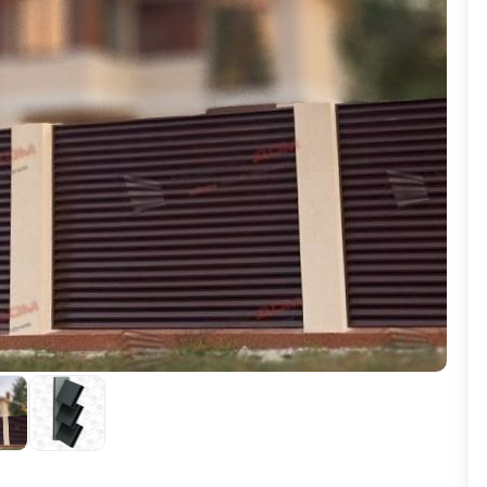
ВЫБОР ПО ХАРАКТЕРИСТИКАМ
Горизонтальные заборы
Высокие заборы
Красивые, дизайнерские заборы
ВЫБОР ПО СПОСОБУ МОНТАЖА
Заборы под ключ
Готовые заборы
Комплекты заборов-лего "сделай сам"
Быстровозводимые заборы