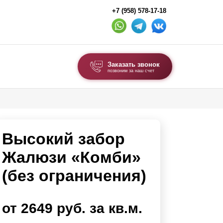
+7 (958) 578-17-18
Заказать звонок
позвоним за наш счет
ВЫБОР ПО ТИПУ
Модульные заборы и ограждения
Высокий забор
Комбинированные заборы
Секционные заборы
Жалюзи «Комби»
(без ограничения)
ВОРОТА И КАЛИТКИ
Ворота откатные
от 2649 руб. за кв.м.
Ворота распашные
Ворота складные гармошка