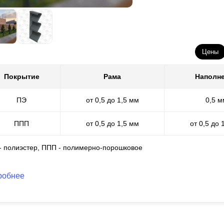
красочный цех, мы окрашиваем продукцию самостоятельно. Поэто
з вышеперечисленных минусов. А это значит, что вам доступен люб
ктур. Собственноручно мы выполняем покрытие на стальных мате
оя - 60-100 микрон, характеризуется износостойкостью, защитой из
лимерно-порошковой окраски дает безграничную возможность прим
Цены
структорских разработок.
Покрытие
Рама
Наполн
ПЭ
от 0,5 до 1,5 мм
0,5 м
ППП
от 0,5 до 1,5 мм
от 0,5 до 
 - полиэстер, ППП - полимерно-порошковое
робнее