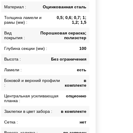
Каркасы ворот
Материал :
Оцинкованная сталь
Калитки
Толщина ламели и
0,5; 0,6; 0,7; 1;
Входные группы
рамы (мм) :
1,2; 1,5
Вид
Порошковая окраска;
покрытия :
полиэстер
ВСЕ ДЛЯ ЗАБОРА
Глубина секции (мм) :
100
Панели для забора
Высота :
Без ограничения
Ламели :
есть
Боковой и верхний профили
в
:
комплекте
Центральная усиливающая
опционно
планка :
Заклепки в цвет забора :
в комплекте
Сетка :
нет
Ворота, калитка :
по запросу