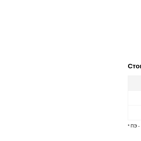
Сто
* ПЭ 