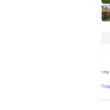
по
бе
фа
сл
по
кон
* ПЭ
Под