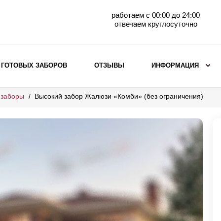
работаем с 00:00 до 24:00
отвечаем круглосуточно
 ГОТОВЫХ ЗАБОРОВ
ОТЗЫВЫ
ИНФОРМАЦИЯ
 заборы
Высокий забор Жалюзи «Комби» (без ограничения)
ВЫБОР ПО МАТЕРИАЛУ
Заборы с кирпичными столбами
Заборы из евроштакетника
горизонтального
Металлические заборы для дачи
Забор жалюзи с кирпичными столбами
Металлические заборы
Металлические ограждения