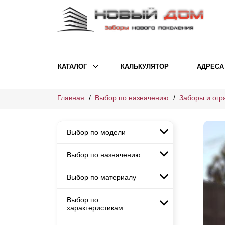
КАТАЛОГ
КАЛЬКУЛЯТОР
АДРЕСА
Главная
Выбор по назначению
Заборы и огр
ВЫБОР ПО МОДЕЛИ
Заборы Ранчо
Выбор по модели
Заборы Хай-тек
Заборы Классика
Выбор по назначению
Заборы Ранчо
Заборы Жалюзи
Заборы Хай-тек
Выбор по материалу
Заборы и ограждения для
Заборы Классика
детских садов
ВЫБОР ПО НАЗНАЧЕНИЮ
Заборы Жалюзи
Выбор по
Заборы с кирпичными столбами
Заборы для дачи
характеристикам
Заборы и ограждения для детских
Заборы из евроштакетника
Элитные заборы для коттеджей
садов