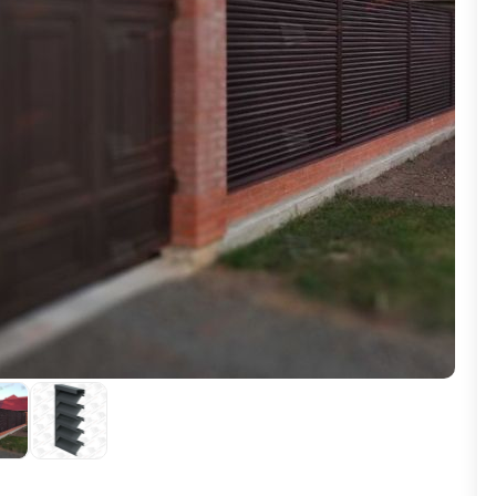
ВЫБОР ПО ХАРАКТЕРИСТИКАМ
Горизонтальные заборы
Высокие заборы
Красивые, дизайнерские заборы
ВЫБОР ПО СПОСОБУ МОНТАЖА
Заборы под ключ
Готовые заборы
Комплекты заборов-лего "сделай сам"
Быстровозводимые заборы