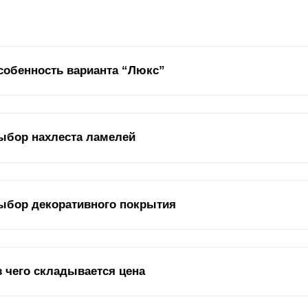
собенность варианта “Люкс”
Заграждения в стиле жалюзи характеризу
ыбор нахлеста ламелей
Снижения парусности, доведение ее до 
Прохождения воздуха, солнечного света.
дель представляет собой переходной вариант от “Премиум” к “Моде
ыбор декоративного покрытия
иобретает другое звучание. Хотя ее нельзя назвать полностью дву
зайнерски оформлена. Это достигается за счет подбора нахлеста п
ешний вид забора означает не только дизайнерское оформление, в
з чего складывается цена
оявляется в том покрытии, которое нанесено на поверхность стали
крытия: пленка из
полиэстера
и полимерно–порошковый краситель.