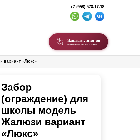
+7 (958) 578-17-18
Заказать звонок
позвоним за наш счет
и вариант «Люкс»
ВЫБОР ПО ТИПУ
Модульные заборы и ограждения
Забор
Комбинированные заборы
Секционные заборы
(ограждение) для
школы модель
ВОРОТА И КАЛИТКИ
Жалюзи вариант
Ворота откатные
«Люкс»
Ворота распашные
Ворота складные гармошка