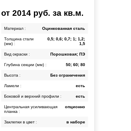
Каркасы ворот
от 2014 руб. за кв.м.
Калитки
Входные группы
Материал :
Оцинкованная сталь
Толщина стали
0,5; 0,6; 0,7; 1; 1,2;
ВСЕ ДЛЯ ЗАБОРА
(мм) :
1,5
Панели для забора
Вид окраски :
Порошковая; ПЭ
Глубина секции (мм) :
50; 60; 80
Высота :
Без ограничения
Ламели :
есть
Боковой и верхний профили :
есть
Центральная усиливающая
опционно
планка :
Заклепки в цвет :
в наборе