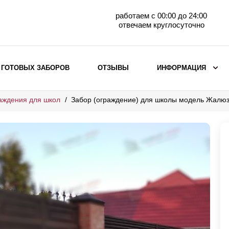
работаем с 00:00 до 24:00
отвечаем круглосуточно
 ГОТОВЫХ ЗАБОРОВ
ОТЗЫВЫ
ИНФОРМАЦИЯ
аждения для школ
Забор (ограждение) для школы модель Жалюз
ВЫБОР ПО МАТЕРИАЛУ
Заборы с кирпичными столбами
Заборы из евроштакетника
горизонтального
Металлические заборы для дачи
Забор жалюзи с кирпичными столбами
Металлические заборы
Металлические ограждения